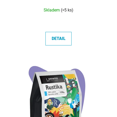
Průměrné
Skladem
(>5 ks)
hodnocení
produktu
je
5,0
DETAIL
z
5
hvězdiček.