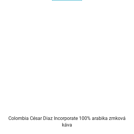
5
hvězdiček.
Colombia César Diaz Incorporate 100% arabika zrnková
káva