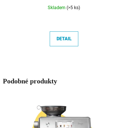
Průměrné
Skladem
(>5 ks)
hodnocení
produktu
je
5,0
DETAIL
z
5
hvězdiček.
Podobné produkty