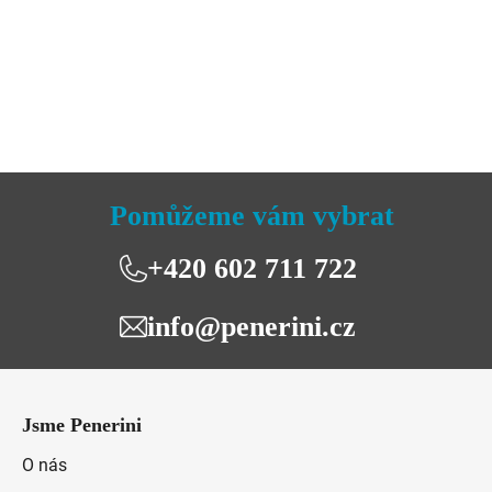
je
5,0
z
5
hvězdiček.
Pomůžeme vám vybrat
+420 602 711 722
info@penerini.cz
Z
á
Jsme Penerini
p
a
O nás