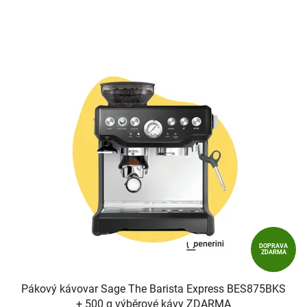
5
hvězdiček.
DOPRAVA
ZDARMA
Pákový kávovar Sage The Barista Express BES875BKS
+ 500 g výběrové kávy ZDARMA