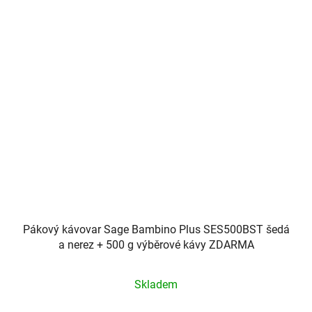
Pákový kávovar Sage Bambino Plus SES500BST šedá
a nerez + 500 g výběrové kávy ZDARMA
Průměrné
Skladem
hodnocení
produktu