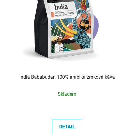
India Bababudan 100% arabika zrnková káva
Průměrné
Skladem
hodnocení
produktu
je
5,0
DETAIL
z