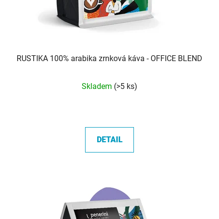
RUSTIKA 100% arabika zrnková káva - OFFICE BLEND
Průměrné
Skladem
(>5 ks)
hodnocení
produktu
je
5,0
DETAIL
z
5
hvězdiček.