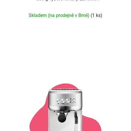
Průměrné
Skladem (na prodejně v Brně)
(1 ks)
hodnocení
produktu
je
5,0
z
5
hvězdiček.