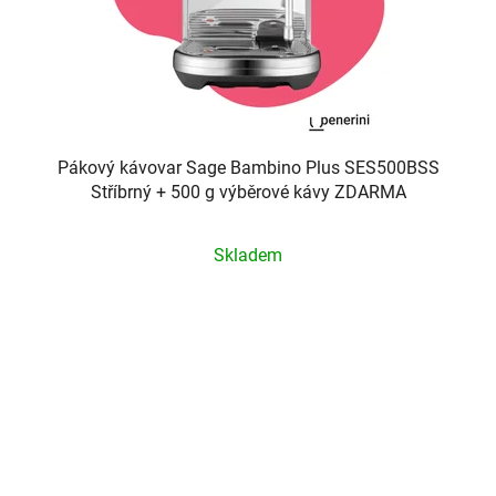
Pákový kávovar Sage Bambino Plus SES500BSS
Stříbrný + 500 g výběrové kávy ZDARMA
Průměrné
Skladem
hodnocení
produktu
je
5,0
z
5
hvězdiček.