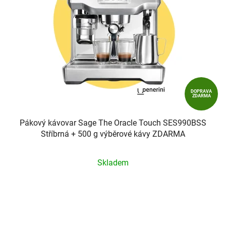
DOPRAVA
ZDARMA
Pákový kávovar Sage The Oracle Touch SES990BSS
Stříbrná + 500 g výběrové kávy ZDARMA
Průměrné
Skladem
hodnocení
produktu
je
5,0
z