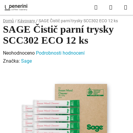
Přejít
Hledat
NÁKUP
na
obsah
KOŠÍK
Domů
/
Kávovary
/
SAGE Čistič parní trysky SCC302 ECO 12 ks
SAGE Čistič parní trysky
SCC302 ECO 12 ks
Průměrné
Neohodnoceno
Podrobnosti hodnocení
hodnocení
Značka:
Sage
produktu
je
0,0
z
5
hvězdiček.