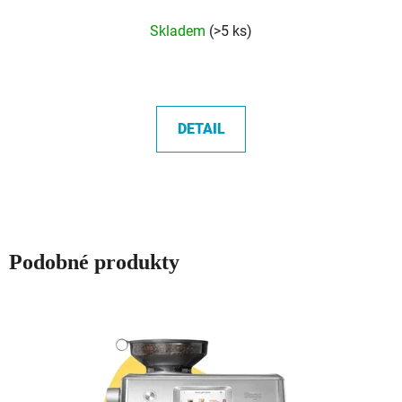
Průměrné
Skladem
(>5 ks)
hodnocení
produktu
je
5,0
DETAIL
z
5
hvězdiček.
Podobné produkty