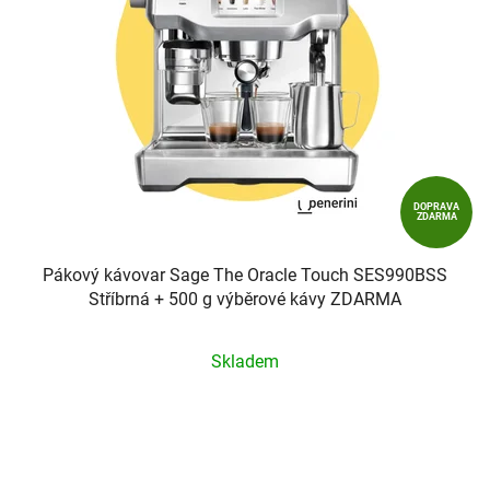
DOPRAVA
ZDARMA
Pákový kávovar Sage The Oracle Touch SES990BSS
Stříbrná + 500 g výběrové kávy ZDARMA
Průměrné
Skladem
hodnocení
produktu
je
5,0