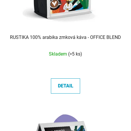
RUSTIKA 100% arabika zrnková káva - OFFICE BLEND
Průměrné
Skladem
(>5 ks)
hodnocení
produktu
je
5,0
DETAIL
z
5
hvězdiček.