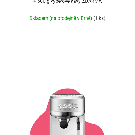
+ 500 g výběrové kávy ZDARMA
Průměrné
Skladem (na prodejně v Brně)
(1 ks)
hodnocení
produktu
je
5,0
z
5
hvězdiček.