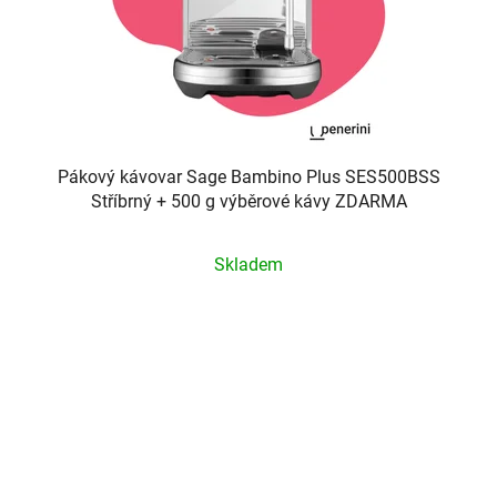
Pákový kávovar Sage Bambino Plus SES500BSS
Stříbrný + 500 g výběrové kávy ZDARMA
Průměrné
Skladem
hodnocení
produktu
je
5,0
z
5
hvězdiček.