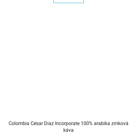
5
hvězdiček.
Colombia César Diaz Incorporate 100% arabika zrnková
káva