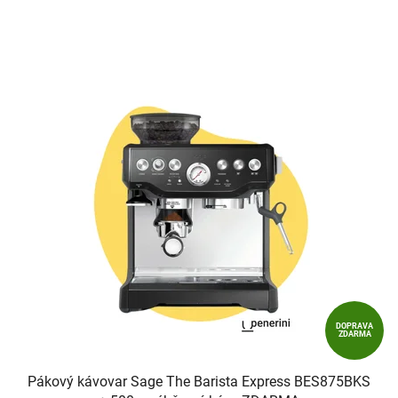
z
5
hvězdiček.
DOPRAVA
ZDARMA
Pákový kávovar Sage The Barista Express BES875BKS