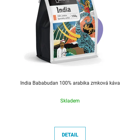
India Bababudan 100% arabika zrnková káva
Průměrné
Skladem
hodnocení
produktu
je
5,0
DETAIL
z