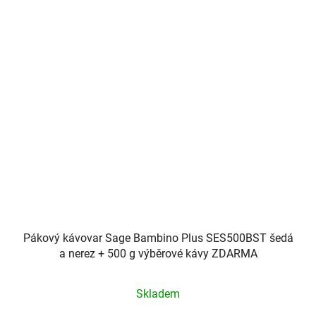
Pákový kávovar Sage Bambino Plus SES500BST šedá
a nerez + 500 g výběrové kávy ZDARMA
Průměrné
Skladem
hodnocení