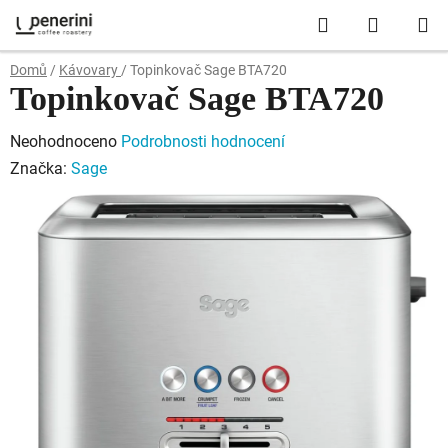
Přejít
Hledat
NÁKUP
na
obsah
KOŠÍK
Domů
/
Kávovary
/
Topinkovač Sage BTA720
Topinkovač Sage BTA720
Průměrné
Neohodnoceno
Podrobnosti hodnocení
hodnocení
Značka:
Sage
produktu
je
0,0
z
5
hvězdiček.