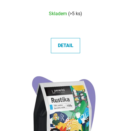
Průměrné
Skladem
(>5 ks)
hodnocení
produktu
je
5,0
DETAIL
z
5
hvězdiček.