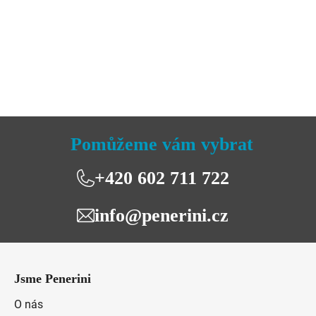
produktu
je
5,0
z
5
hvězdiček.
Pomůžeme vám vybrat
+420 602 711 722
info@penerini.cz
Z
á
Jsme Penerini
p
a
O nás