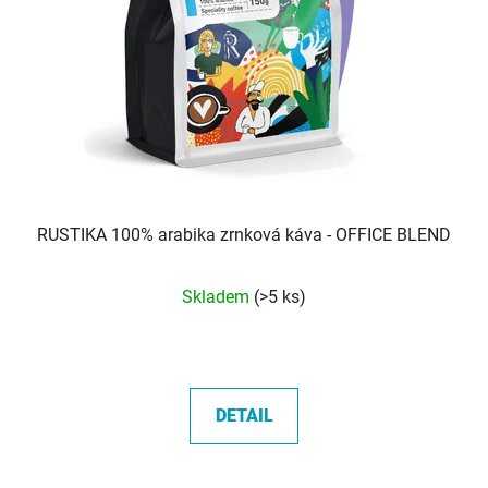
RUSTIKA 100% arabika zrnková káva - OFFICE BLEND
Průměrné
Skladem
(>5 ks)
hodnocení
produktu
je
5,0
DETAIL
z
5
hvězdiček.