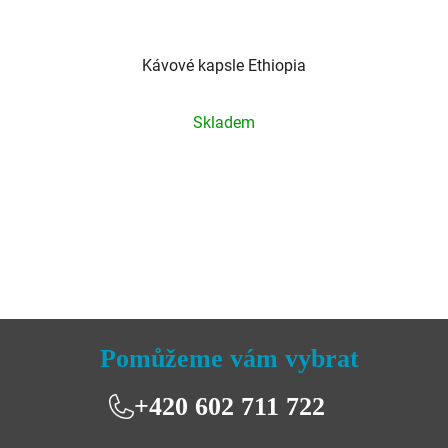
Kávové kapsle Ethiopia
Průměrné
Skladem
hodnocení
produktu
je
5,0
z
5
hvězdiček.
Pomůžeme vám vybrat
+420 602 711 722