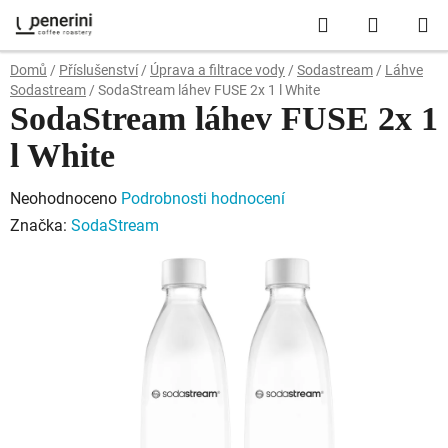
Přejít
Hledat
NÁKUP
na
obsah
KOŠÍK
Domů
/
Příslušenství
/
Úprava a filtrace vody
/
Sodastream
/
Láhve
Sodastream
/
SodaStream láhev FUSE 2x 1 l White
SodaStream láhev FUSE 2x 1
l White
Průměrné
Neohodnoceno
Podrobnosti hodnocení
hodnocení
Značka:
SodaStream
produktu
je
0,0
z
5
hvězdiček.