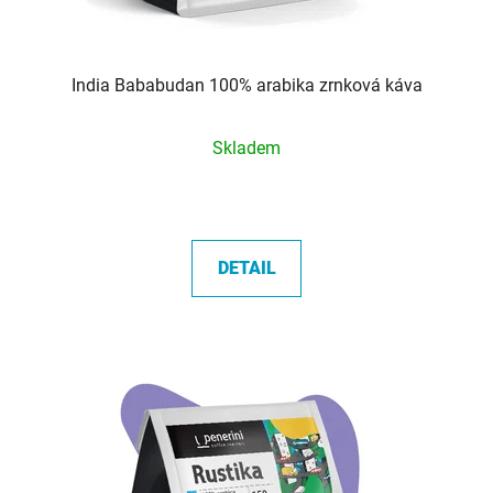
India Bababudan 100% arabika zrnková káva
Průměrné
Skladem
hodnocení
produktu
je
5,0
DETAIL
z
5
hvězdiček.