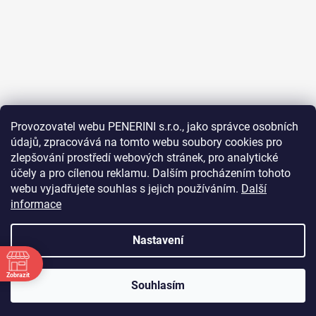
Provozovatel webu PENERINI s.r.o., jako správce osobních
údajů, zpracovává na tomto webu soubory cookies pro
Sledovat na Instagramu
zlepšování prostředí webových stránek, pro analytické
účely a pro cílenou reklamu. Dalším procházením tohoto
Facebook
webu vyjadřujete souhlas s jejich používáním.
Další
informace
Nastavení
Vytvořil Shoptet
Zobrazit
Souhlasím
Copyright 2026
Penerini coffee
. Všechna práva
vyhrazena.
Upravit nastavení cookies