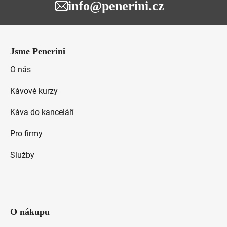
info@penerini.cz
Z
á
Jsme Penerini
p
a
O nás
t
Kávové kurzy
í
Káva do kanceláří
Pro firmy
Služby
O nákupu