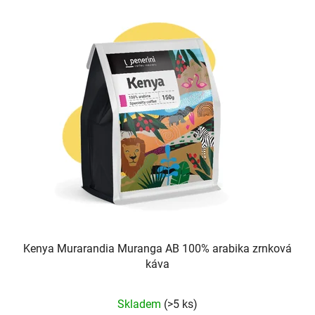
Kenya Murarandia Muranga AB 100% arabika zrnková
káva
Průměrné
Skladem
(>5 ks)
hodnocení